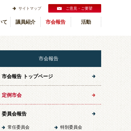
サイトマップ
ご意見・ご要望
いて
議員紹介
市会報告
活動
市会報告
市会報告 トップページ
定例市会
委員会報告
常任委員会
特別委員会