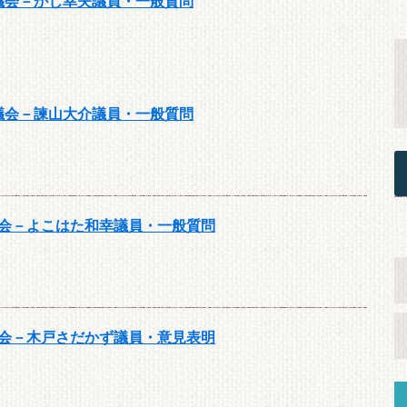
月議会－かじ幸夫議員・一般質問
月議会－諫山大介議員・一般質問
議会－よこはた和幸議員・一般質問
議会－木戸さだかず議員・意見表明