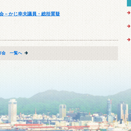
議会－かじ幸夫議員・総括質疑
市会 一覧へ