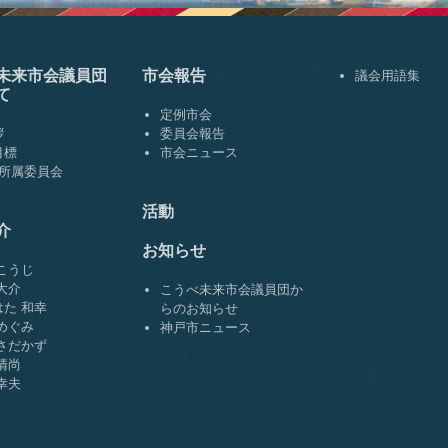
未来市会
議員団
市会報告
議会用語集
て
定例市会
拶
委員会報告
目標
市会ニュース
･所属委員会
活動
介
お知らせ
こうじ
大介
こうべ未来市会議員団か
た 和幸
らのお知らせ
めぐみ
神戸市ニュース
さだかず
清尚
幸夫