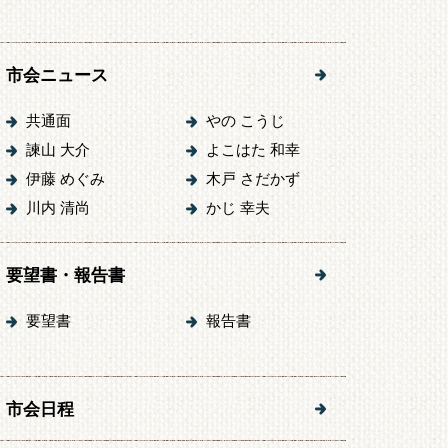
市会ニュース
共通面
やの こうじ
諫山 大介
よこはた 和幸
伊藤 めぐみ
木戸 さだかず
川内 清尚
かじ 幸夫
要望書・報告書
要望書
報告書
市会日程