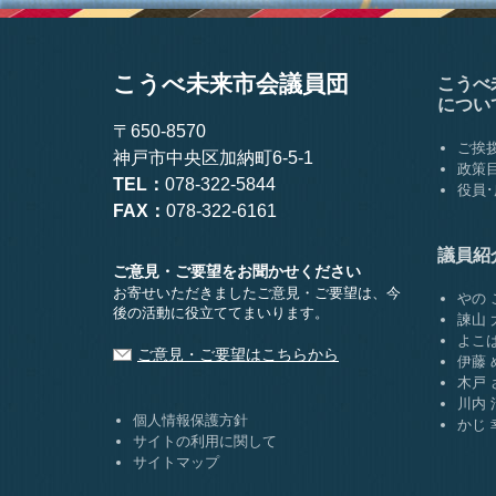
こうべ未来市会議員団
こうべ
につい
〒650-8570
ご挨
神戸市中央区加納町6-5-1
政策
TEL：
078-322-5844
役員
FAX：
078-322-6161
議員紹
ご意見・ご要望をお聞かせください
お寄せいただきましたご意見・ご要望は、
今
やの 
後の活動に役立ててまいります。
諫山 
よこは
ご意見・ご要望はこちらから
伊藤 
木戸 
川内 
個人情報保護方針
かじ 
サイトの利用に関して
サイトマップ