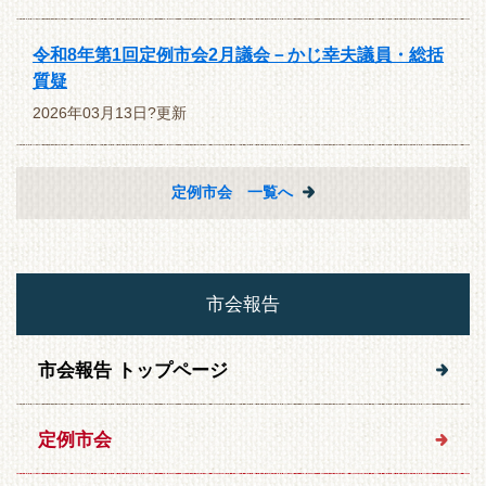
令和8年第1回定例市会2月議会－かじ幸夫議員・総括
質疑
2026年03月13日?更新
定例市会 一覧へ
市会報告
市会報告 トップページ
定例市会