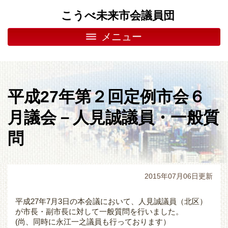
こうべ未来市会議員団
メニュー
平成27年第２回定例市会６
月議会－人見誠議員・一般質
問
2015年07月06日更新
平成27年7月3日の本会議において、人見誠議員（北区）
が市長・副市長に対して一般質問を行いました。
(尚、同時に永江一之議員も行っております）