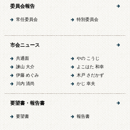
委員会報告
常任委員会
特別委員会
市会ニュース
共通面
やの こうじ
諫山 大介
よこはた 和幸
伊藤 めぐみ
木戸 さだかず
川内 清尚
かじ 幸夫
要望書・報告書
要望書
報告書