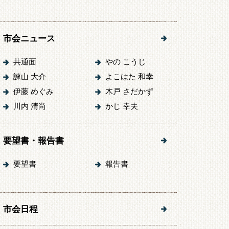
市会ニュース
共通面
やの こうじ
諫山 大介
よこはた 和幸
伊藤 めぐみ
木戸 さだかず
川内 清尚
かじ 幸夫
要望書・報告書
要望書
報告書
市会日程