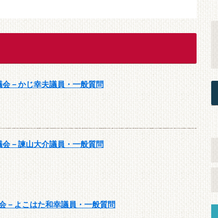
月議会－かじ幸夫議員・一般質問
月議会－諫山大介議員・一般質問
議会－よこはた和幸議員・一般質問