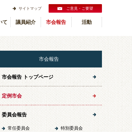
サイトマップ
ご意見・ご要望
いて
議員紹介
市会報告
活動
市会報告
市会報告 トップページ
定例市会
委員会報告
常任委員会
特別委員会