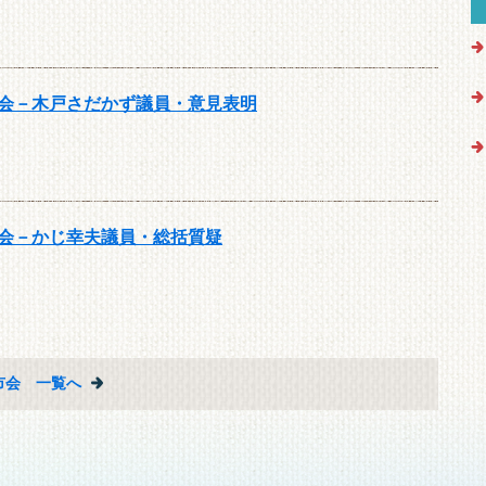
議会－木戸さだかず議員・意見表明
議会－かじ幸夫議員・総括質疑
市会 一覧へ