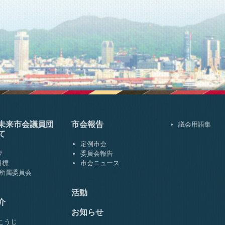
未来市会
議員団
市会報告
議会用語集
て
定例市会
拶
委員会報告
目標
市会ニュース
･所属委員会
活動
介
お知らせ
こうじ