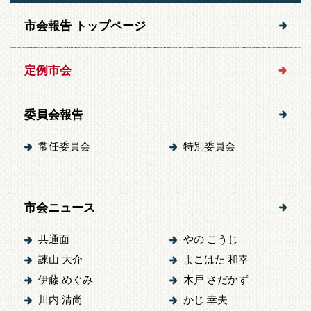
市会報告 トップページ
定例市会
委員会報告
常任委員会
特別委員会
市会ニュース
共通面
やの こうじ
諫山 大介
よこはた 和幸
伊藤 めぐみ
木戸 さだかず
川内 清尚
かじ 幸夫