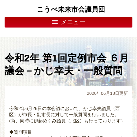
こうべ未来市会議員団
メニュー
令和2年 第1回定例市会 ６月
議会－かじ幸夫・一般質問
2020年06月18日更新
令和2年6月26日の本会議において、かじ幸夫議員（西
区）が市長・副市長に対して一般質問を行いました。
(尚、同時に伊藤めぐみ議員（北区）も行っております）
◆質問項目