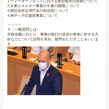
1.ウォーターフロントにおける夜型観光の誘致について
2.水素エネルギー事業の今後の展開について
3.西区役所玉津庁舎の利活用について
4.神戸っ子応援団事業について
～～～～
※〈一般質問とは〉
市政全般にわたり、事務の執行の状況や将来に対する方
針などについて説明を求め、疑問をただすことをいいま
す。