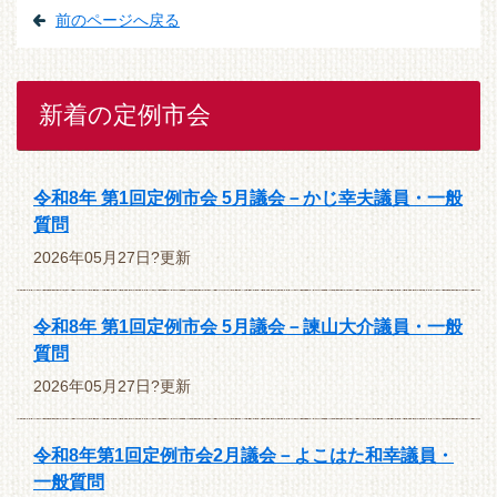
前のページへ戻る
新着の定例市会
令和8年 第1回定例市会 5月議会－かじ幸夫議員・一般
質問
2026年05月27日?更新
令和8年 第1回定例市会 5月議会－諫山大介議員・一般
質問
2026年05月27日?更新
令和8年第1回定例市会2月議会－よこはた和幸議員・
一般質問