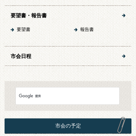
要望書・報告書
要望書
報告書
市会日程
市会の予定