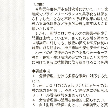
〈理由〉
令和元年度神戸市会計決算に於いて、１３億
連続でプライマリーバランスの黒字化を確保さ
されましたことなど不断の行財政改革の取り組
校の過密化対策など投資的経費は前年比３２％
価いたします。
しかし、新型コロナウイルスの影響や超少子
問題は山積しています。さらに気を引き締め
ス感染症に対しても、検査の拡充や医療体制の
施策に取り組まれ、神戸市民の安心安全のため
ハードの面で神戸の強みであるウォーターフ
教育・福祉・生活環境の充実を図ること大事で
に向けてさらに積極的に取り組まれることを期
◆要望事項
１．危機管理における多様な事象に対応するた
たい。
２．withコロナ時代のまちづくりにあたって
村の魅力を発信し、移住・定住促進に努められ
３．リトル香港構想を進められたい。
４．女性管理職の登用を積極的に図られたい。
５．自主財源の確保に向けて、企業誘致など英