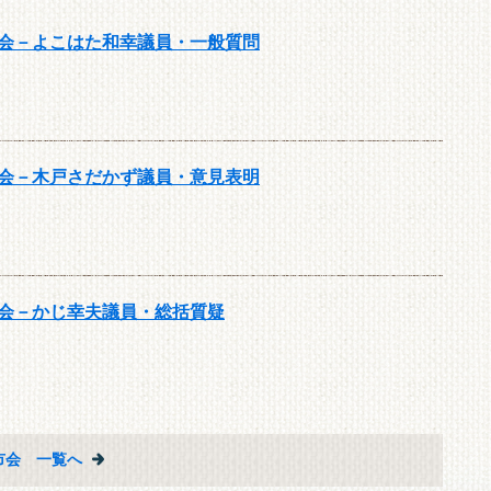
議会－よこはた和幸議員・一般質問
議会－木戸さだかず議員・意見表明
議会－かじ幸夫議員・総括質疑
市会 一覧へ