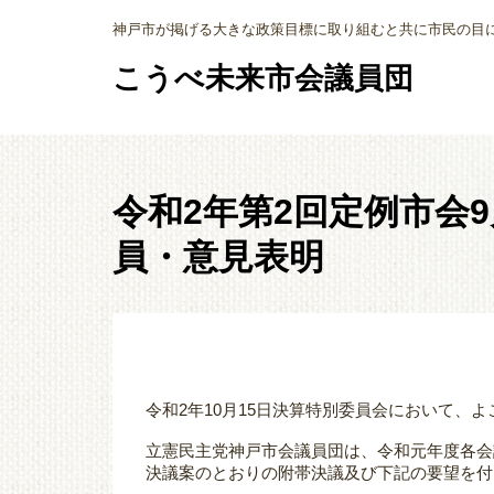
神戸市が掲げる大きな政策目標に取り組むと共に市民の目
こうべ未来市会議員団
令和2年第2回定例市会
員・意見表明
令和2年10月15日決算特別委員会において、
立憲民主党神戸市会議員団は、令和元年度各会
決議案のとおりの附帯決議及び下記の要望を付