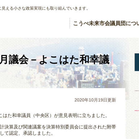
に見える小さな政策実現にも取り組んでいきます。
こうべ未来市会議員団につ
9月議会－よこはた和幸議
2020年10月19日更新
よこはた和幸議員（中央区）が意見表明に立ちました。
計決算及び関連議案を決算特別委員会に提出された附帯
して認定、承認しました。