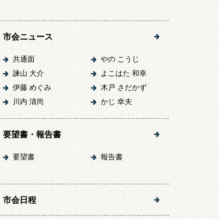
市会ニュース
共通面
やの こうじ
諫山 大介
よこはた 和幸
伊藤 めぐみ
木戸 さだかず
川内 清尚
かじ 幸夫
要望書・報告書
要望書
報告書
市会日程