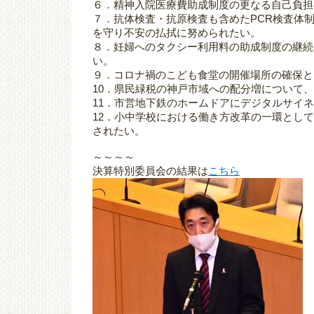
６．精神入院医療費助成制度の更なる自己負担
７．抗体検査・抗原検査も含めたPCR検査体
を守り不安の払拭に努められたい。
８．妊婦へのタクシー利用料の助成制度の継続
い。
９．コロナ禍のこども食堂の開催場所の確保と
10．県民緑税の神戸市域への配分増について
11．市営地下鉄のホームドアにデジタルサイ
12．小中学校における働き方改革の一環として
されたい。
～～～～
決算特別委員会の結果は
こちら