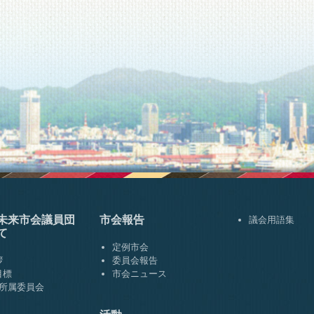
未来市会
議員団
市会報告
議会用語集
て
定例市会
拶
委員会報告
目標
市会ニュース
･所属委員会