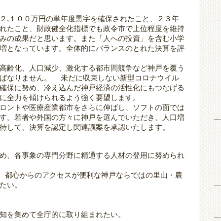
２,１００万円の単年度黒字を確保されたこと、２３年
れたこと、財政健全化指標でも政令市で上位程度を維持
みの成果だと思います。また「人への投資」を含む小学
増となっています。全体的にバランスのとれた決算を評
高齢化、人口減少、激化する都市間競争など神戸を覆う
ねばなりません。 未だに収束しない新型コロナウイル
確保に努め、冷え込んだ神戸経済の活性化にもつなげる
に全力を傾けられるよう強く要望します。
ロントや医療産業都市をさらに伸ばし、ソフトの面では
す。若者や外国の方々に神戸を選んでいただき、人口増
待して、決算を認定し関連議案を承認いたします。
め、各事象の専門分野に精通する人材の登用に努められ
は、都心からのアクセスが便利な神戸ならではの里山・農
たい。
知を集めて全庁的に取り組まれたい。