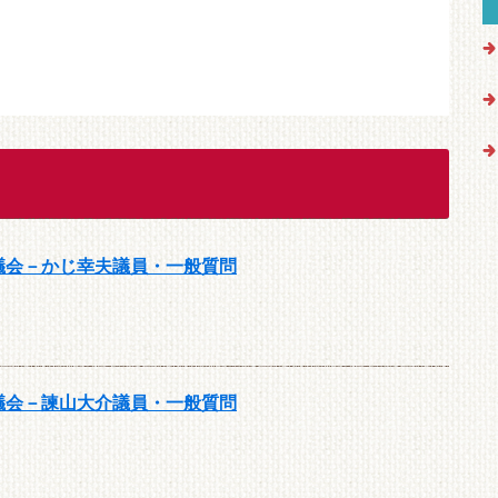
月議会－かじ幸夫議員・一般質問
月議会－諫山大介議員・一般質問