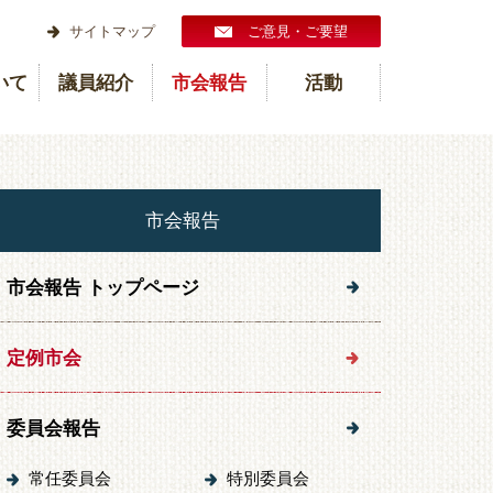
サイトマップ
ご意見・ご要望
いて
議員紹介
市会報告
活動
市会報告
市会報告 トップページ
定例市会
委員会報告
常任委員会
特別委員会