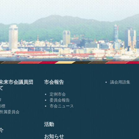
未来市会
議員団
市会報告
議会用語集
て
定例市会
拶
委員会報告
目標
市会ニュース
･所属委員会
活動
介
お知らせ