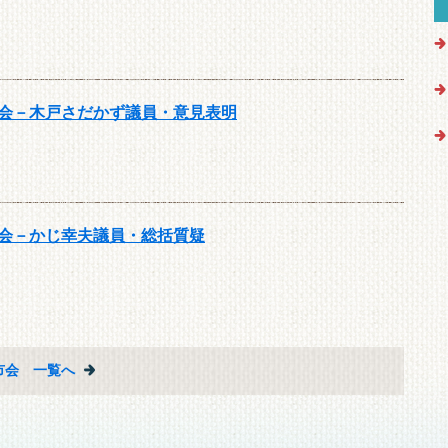
議会－木戸さだかず議員・意見表明
議会－かじ幸夫議員・総括質疑
市会 一覧へ