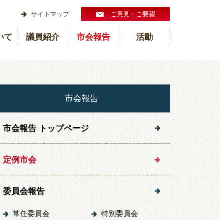
サイトマップ
ご意見・ご要望
いて
議員紹介
市会報告
活動
市会報告
市会報告 トップページ
定例市会
委員会報告
常任委員会
特別委員会