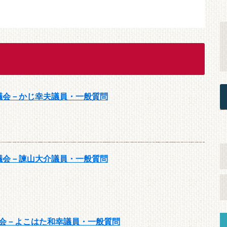
月議会－かじ幸夫議員・一般質問
月議会－諫山大介議員・一般質問
議会－よこはた和幸議員・一般質問