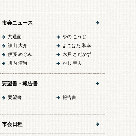
市会ニュース
共通面
やの こうじ
諫山 大介
よこはた 和幸
伊藤 めぐみ
木戸 さだかず
川内 清尚
かじ 幸夫
要望書・報告書
要望書
報告書
市会日程