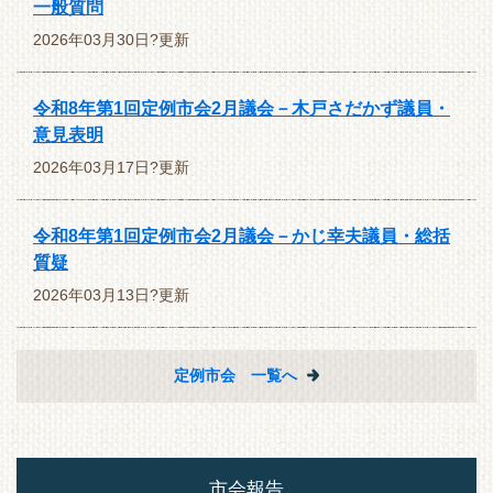
一般質問
2026年03月30日?更新
令和8年第1回定例市会2月議会－木戸さだかず議員・
意見表明
2026年03月17日?更新
令和8年第1回定例市会2月議会－かじ幸夫議員・総括
質疑
2026年03月13日?更新
定例市会 一覧へ
市会報告