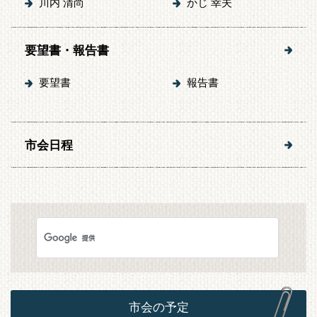
川内 清尚
かじ 幸夫
要望書・報告書
要望書
報告書
市会日程
市会の予定