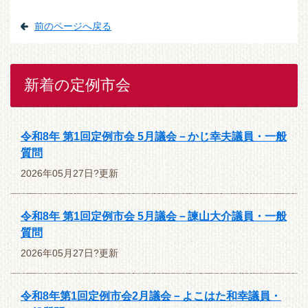
前のページへ戻る
新着の定例市会
令和8年 第1回定例市会 5月議会－かじ幸夫議員・一般
質問
2026年05月27日?更新
令和8年 第1回定例市会 5月議会－諫山大介議員・一般
質問
2026年05月27日?更新
令和8年第1回定例市会2月議会－よこはた和幸議員・