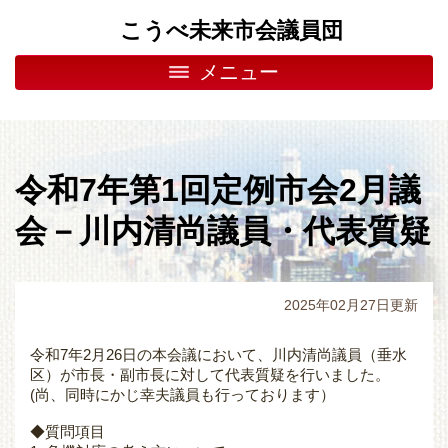
こうべ未来市会議員団
メニュー
令和7年第1回定例市会2月議
会－川内清尚議員・代表質疑
2025年02月27日更新
令和7年2月26日の本会議において、川内清尚議員（垂水
区）が市長・副市長に対して代表質疑を行いました。
(尚、同時にかじ幸夫議員も行っております）
◆質問項目