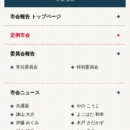
市会報告 トップページ
定例市会
委員会報告
常任委員会
特別委員会
市会ニュース
共通面
やの こうじ
諫山 大介
よこはた 和幸
伊藤 めぐみ
木戸 さだかず