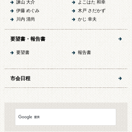
諫山 大介
よこはた 和幸
伊藤 めぐみ
木戸 さだかず
川内 清尚
かじ 幸夫
要望書・報告書
要望書
報告書
市会日程