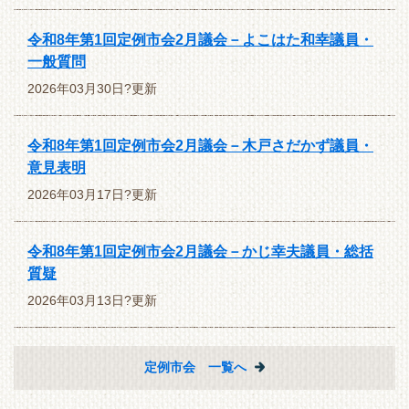
令和8年第1回定例市会2月議会－よこはた和幸議員・
一般質問
2026年03月30日?更新
令和8年第1回定例市会2月議会－木戸さだかず議員・
意見表明
2026年03月17日?更新
令和8年第1回定例市会2月議会－かじ幸夫議員・総括
質疑
2026年03月13日?更新
定例市会 一覧へ