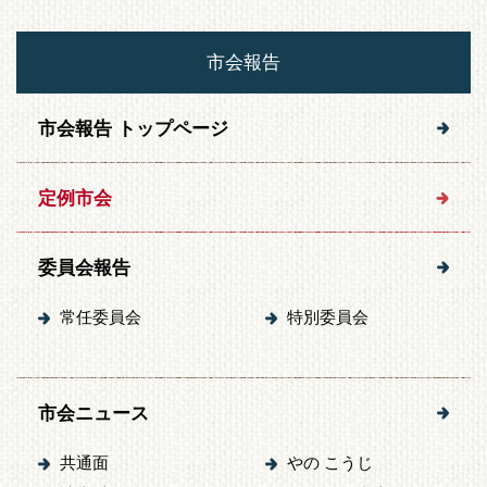
市会報告
市会報告 トップページ
定例市会
委員会報告
常任委員会
特別委員会
市会ニュース
共通面
やの こうじ