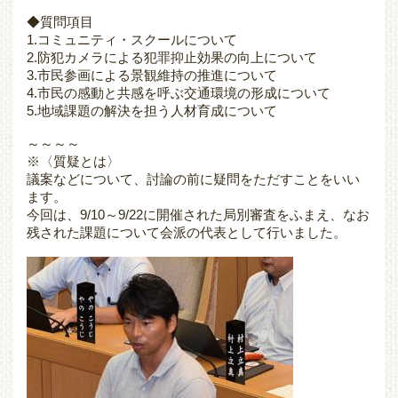
◆質問項目
1.コミュニティ・スクールについて
2.防犯カメラによる犯罪抑止効果の向上について
3.市民参画による景観維持の推進について
4.市民の感動と共感を呼ぶ交通環境の形成について
5.地域課題の解決を担う人材育成について
～～～～
※〈質疑とは〉
議案などについて、討論の前に疑問をただすことをいい
ます。
今回は、9/10～9/22に開催された局別審査をふまえ、なお
残された課題について会派の代表として行いました。