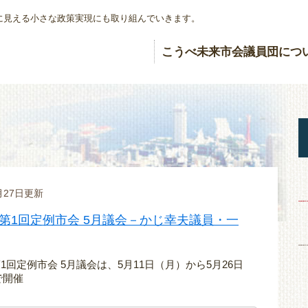
に見える小さな政策実現にも取り組んでいきます。
こうべ未来市会議員団につ
5月27日更新
 第1回定例市会 5月議会－かじ幸夫議員・一
第1回定例市会 5月議会は、5月11日（月）から5月26日
で開催