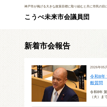
神戸市が掲げる大きな政策目標に取り組むと共に市民の目
こうべ未来市会議員団
新着市会報告
2026年0
令和8年
般質問
令和8年 
（火）ま