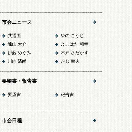
市会ニュース
共通面
やの こうじ
諫山 大介
よこはた 和幸
伊藤 めぐみ
木戸 さだかず
川内 清尚
かじ 幸夫
要望書・報告書
要望書
報告書
市会日程