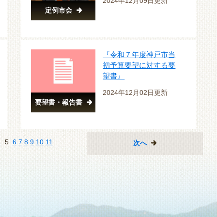
2024年12月09日更新
定例市会
『令和７年度神戸市当
初予算要望に対する要
望書』
2024年12月02日更新
要望書・報告書
4
5
6
7
8
9
10
11
次へ