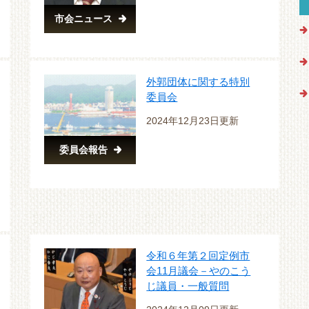
市会ニュース
外郭団体に関する特別
委員会
2024年12月23日更新
委員会報告
令和６年第２回定例市
会11月議会－やのこう
じ議員・一般質問