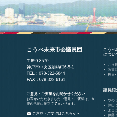
こうべ未来市会議員団
こうべ
につい
〒650-8570
ご挨
神戸市中央区加納町6-5-1
政策
TEL：
078-322-5844
役員
FAX：
078-322-6161
議員紹
ご意見・ご要望をお聞かせください
お寄せいただきましたご意見・ご要望は、
今
やの 
後の活動に役立ててまいります。
諫山 
よこは
ご意見・ご要望はこちらから
伊藤 