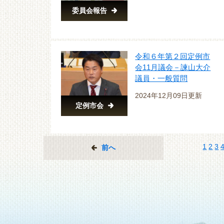
委員会報告
令和６年第２回定例市
会11月議会－諫山大介
議員・一般質問
2024年12月09日更新
定例市会
1
2
3
前へ