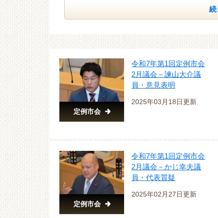
続
令和7年第1回定例市会
2月議会－諫山大介議
員・意見表明
2025年03月18日更新
定例市会
令和7年第1回定例市会
2月議会－かじ幸夫議
員・代表質疑
2025年02月27日更新
定例市会