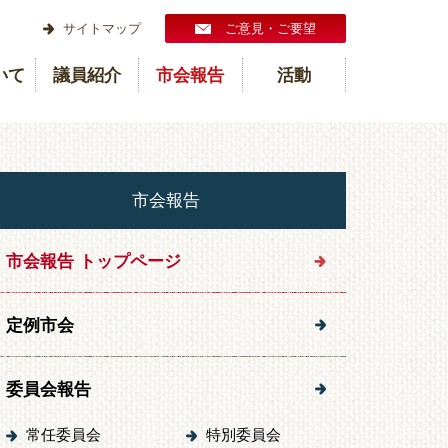
サイトマップ
ご意見・ご要望
いて
議員紹介
市会報告
活動
市会報告
市会報告 トップページ
定例市会
委員会報告
常任委員会
特別委員会