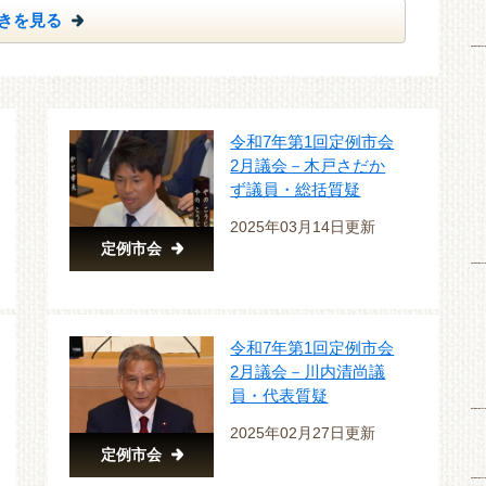
きを見る
令和7年第1回定例市会
2月議会－木戸さだか
ず議員・総括質疑
2025年03月14日更新
定例市会
令和7年第1回定例市会
2月議会－川内清尚議
員・代表質疑
2025年02月27日更新
定例市会