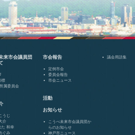
未来市会
議員団
市会報告
議会用語集
て
定例市会
拶
委員会報告
目標
市会ニュース
･所属委員会
活動
介
お知らせ
こうじ
大介
こうべ未来市会議員団か
た 和幸
らのお知らせ
めぐみ
神戸市ニュース