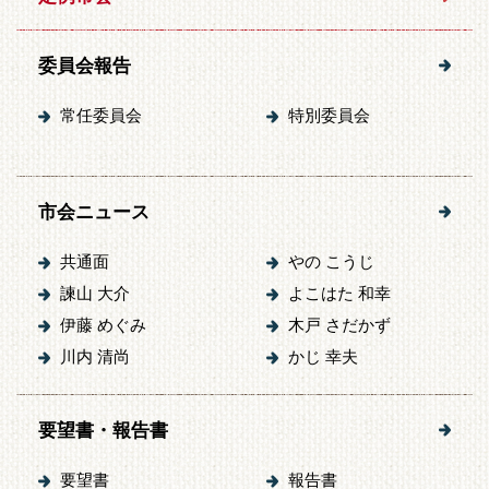
委員会報告
常任委員会
特別委員会
市会ニュース
共通面
やの こうじ
諫山 大介
よこはた 和幸
伊藤 めぐみ
木戸 さだかず
川内 清尚
かじ 幸夫
要望書・報告書
要望書
報告書