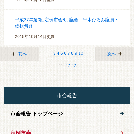
2015年10月16日更新
平成27年第3回定例市会9月議会－平木ひろみ議員・
総括質疑
2015年10月14日更新
3
4
5
6
7
8
9
10
前へ
次へ
11
12
13
市会報告
市会報告 トップページ
定例市会