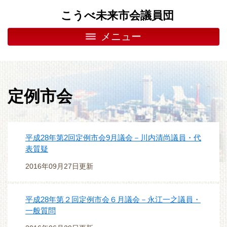
こうべ未来市会議員団
メニュー
定例市会
平成28年第2回定例市会9月議会－川内清尚議員・代
表質疑
2016年09月27日更新
平成28年第２回定例市会６月議会－永江一之議員・
一般質問