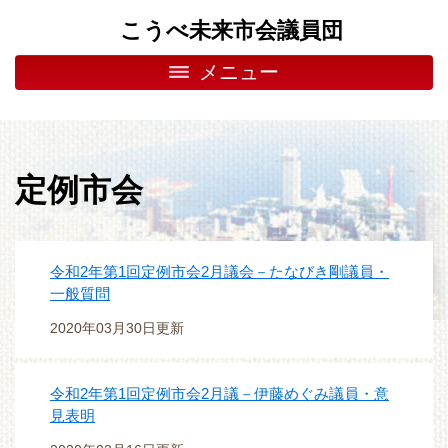
こうべ未来市会議員団
メニュー
定例市会
令和2年第1回定例市会2月議会－たなびき剛議員・
一般質問
2020年03月30日更新
令和2年第1回定例市会2月議－伊藤めぐみ議員・意
見表明