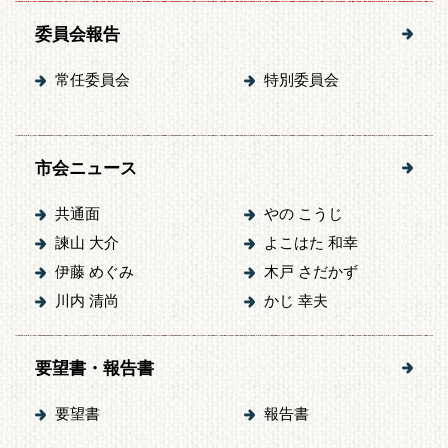
委員会報告
常任委員会
特別委員会
市会ニュース
共通面
やの こうじ
諫山 大介
よこはた 和幸
伊藤 めぐみ
木戸 さだかず
川内 清尚
かじ 幸夫
要望書・報告書
要望書
報告書