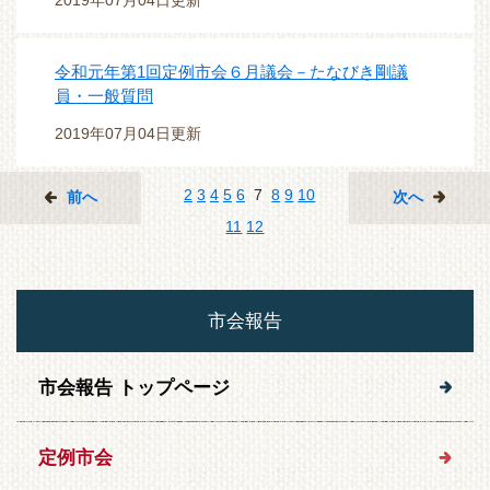
2019年07月04日更新
令和元年第1回定例市会６月議会－たなびき剛議
員・一般質問
2019年07月04日更新
2
3
4
5
6
7
8
9
10
前へ
次へ
11
12
市会報告
市会報告 トップページ
定例市会